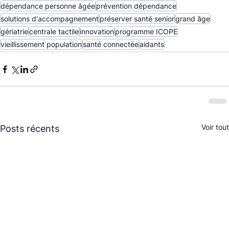
dépendance personne âgée
prévention dépendance
solutions d'accompagnement
préserver santé senior
grand âge
gériatrie
centrale tactile
innovation
programme ICOPE
vieillissement population
santé connectée
aidants
Voir tout
Posts récents