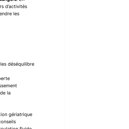
s d’activités 
endre les 
 les déséquilibre
perte 
issement 
de la 
tion gériatrique 
onseils 
culation fluide 