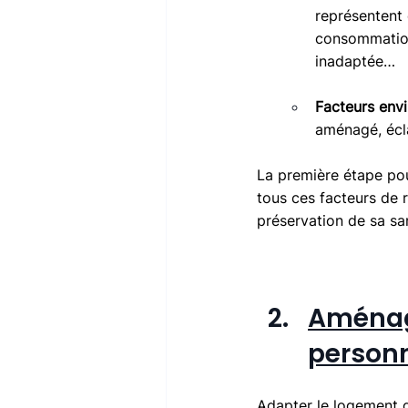
représentent 
consommation 
inadaptée…
Facteurs env
aménagé, écla
La première étape pou
tous ces facteurs de 
préservation de sa sa
Aménage
person
Adapter le logement d