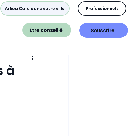
Arkéa Care dans votre ville
Professionnels
Être conseillé
Souscrire
s à
s