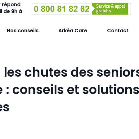
y répond
i de 9h à
Nos conseils
Arkéa Care
Contact
 les chutes des senior
 : conseils et solution
es