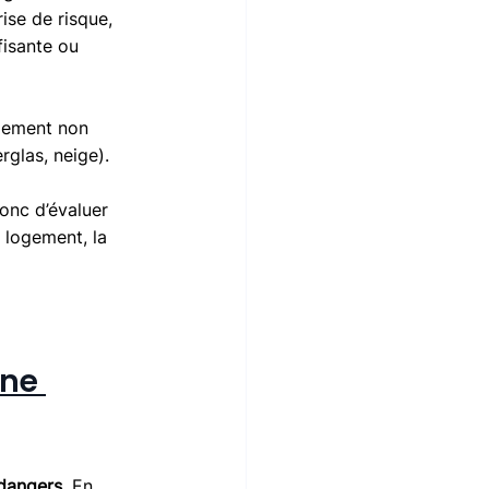
ise de risque, 
isante ou 
ogement non 
rglas, neige).
onc d’évaluer 
 logement, la 
ne 
 dangers
. En 