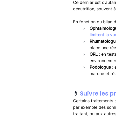
Ce dernier est d’autan
dénutrition, souvent à 
En fonction du bilan d
Ophtalmolog
limitent la vu
Rhumatologu
place une réé
ORL 
: en test
environnement
Podologue 
: 
marche et réd
💊 
Suivre les 
Certains traitements 
par exemple des somni
traitant, ou aux autre