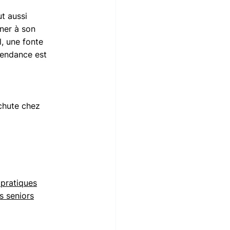
ut aussi 
ner à son 
, une fonte 
pendance est 
 chute chez 
 pratiques
s seniors