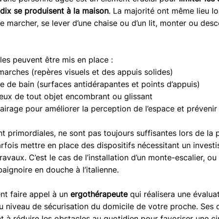
 dix se produisent à la maison
. 
La majorité ont même lieu lor
e marcher, se lever d’une chaise ou d’un lit, monter ou desc
es peuvent être mis en place :
marches (repères visuels et des appuis solides)
le de bain (surfaces antidérapantes et points d’appuis)
ieux de tout objet encombrant ou glissant
lairage pour améliorer la perception de l’espace et prévenir
t primordiales, ne sont pas toujours suffisantes lors de la 
arfois mettre en place des dispositifs nécessitant un invest
avaux. C’est le cas de l’installation d’un monte-escalier, ou 
aignoire en douche à l’italienne.
t faire appel à un 
ergothérapeute 
qui réalisera une évalua
du niveau de sécurisation du domicile de votre proche. Ses c
 à réduire les obstacles au quotidien pour favoriser une cir