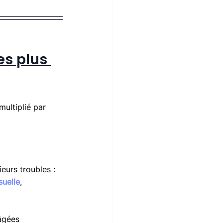
s plus 
ultiplié par 
 
ieurs troubles : 
suelle
, 
âgées 