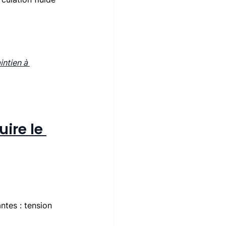
ntien à 
ire le 
ntes : tension 