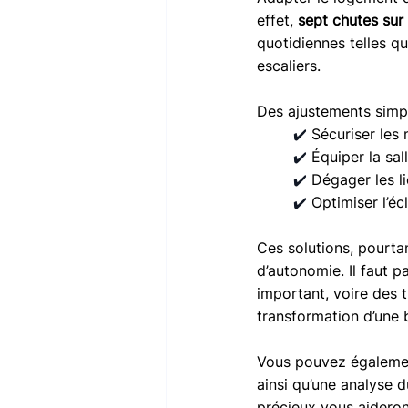
effet,
sept chutes sur
quotidiennes telles qu
escaliers. 
Des ajustements simpl
	✔️ 
Sécuriser les 
✔️ 
Équiper la sal
✔️ 
Dégager les l
✔️ 
Optimiser l’éc
Ces solutions, pourtan
d’autonomie. Il faut p
important, voire des tr
transformation d’une b
Vous pouvez égalemen
ainsi qu’une analyse 
précieux vous aideront