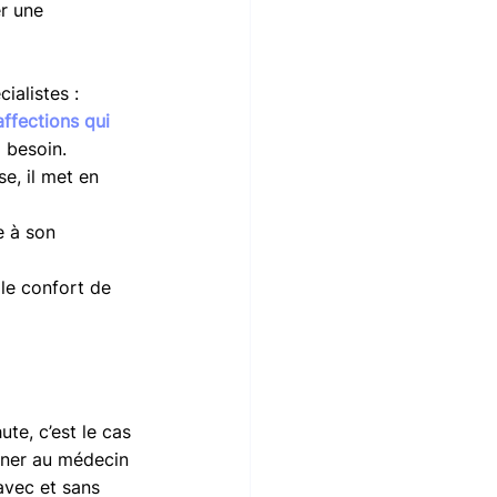
r une 
ialistes : 
affections qui 
 besoin. 
se, il met en 
e à son 
 le confort de 
te, c’est le cas 
nner au médecin 
 avec et sans 