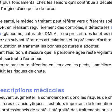
t plus fondamental chez les seniors qu’il contribue à décele
l’origine d’une perte de force. 
e santé, le médecin traitant peut référer vers différents spéc
ue 
: en réalisant régulièrement des contrôles, il détecte les 
e
 (glaucome, cataracte, DMLA,...) ou prescrit des lunettes si
e
 : en suivant l’état des articulations et la présence d’arthro
ducation et transmet les bonnes postures à adopter.
ant l’audition, il s’assure que la personne âgée reste vigilant
, surtout à l’extérieur.
en traitant toute affection en lien avec les pieds, il améliore
uit les risques de chute.
prescriptions médicales
peuvent augmenter la somnolence et donc les risques de chu
fères et anxiolytiques. Il est alors important de le mentio
s professionnels de santé, l’intégralité des traitements pris,