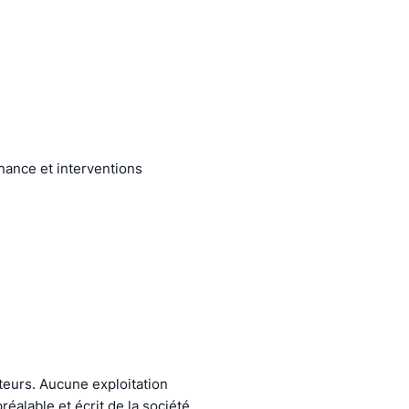
enance et interventions
ateurs. Aucune exploitation
éalable et écrit de la société