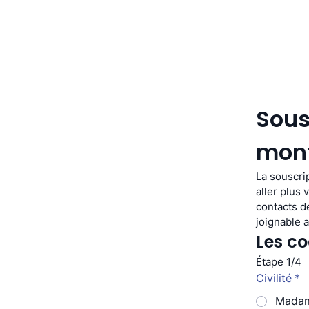
Sous
mont
La souscri
aller plus 
contacts d
joignable 
Les co
Étape 1/4
Civilité
*
Mada