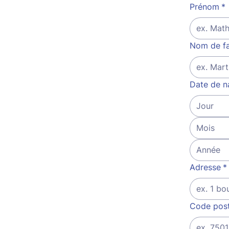
Prénom
*
Nom de fa
Date de n
Mois
Adresse
*
Code post