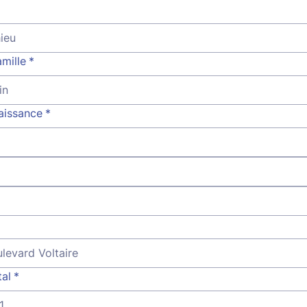
mille
*
aissance
*
al
*