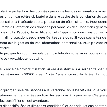
ble à la protection des données personnelles, des informations vous
s ont un caractère obligatoire dans le cadre de la conclusion du cont
écessaires à l’exécution de la prestation de téléassistance. Pour connaî
 l’article Protection des données personnelles des Conditions général
e droits d’accès, de rectification et d’opposition que vous pouvez 
 mail :
protectiondesdonnees@arkeacare.com
. Si vous souhaitez d
ement sur la gestion de vos informations personnelles, vous pouvez v
tialité.
t de prospection commerciale par voie téléphonique, vous pouvez gratu
ique (
www.bloctel.gouv.fr
).
licence de droit d'utilisation. Arkéa Assistance S.A. au capital de 1
de Kervézennec - 29200 Brest. Arkéa Assistance est déclaré en tant q
nt qu’organisme de Services à la Personne. Vous bénéficiez, que vou
abonnement engagées au titre des services à la personne. Chaque 
siez bénéficier de cet avantage.
ispositifs légaux (limites et conditions) et des stipulations contrac