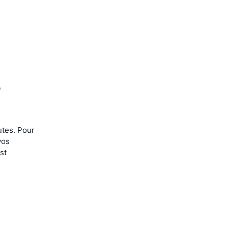
 
tes. Pour 
os 
t 