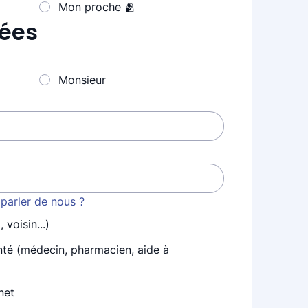
Mon proche 🫂
ées
Monsieur
arler de nous ?
 voisin...)
nté (médecin, pharmacien, aide à
net