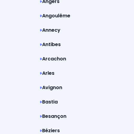
Angers
Angoulême
Annecy
Antibes
Arcachon
Arles
Avignon
Bastia
Besançon
Béziers