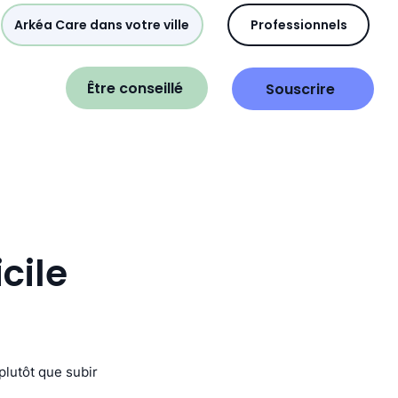
Arkéa Care dans votre ville
Professionnels
Être conseillé
Souscrire
cile
 plutôt que subir