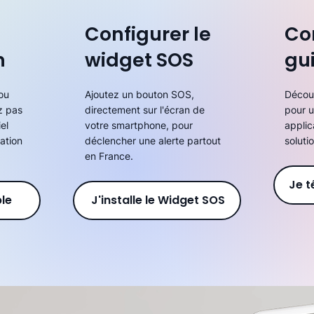
Configurer le
Co
n
widget SOS
gu
ou
Ajoutez un bouton SOS,
Décou
z pas
directement sur l'écran de
pour u
el
votre smartphone, pour
applic
ation
déclencher une alerte partout
soluti
en France.
Je t
ble
J'installe le Widget SOS