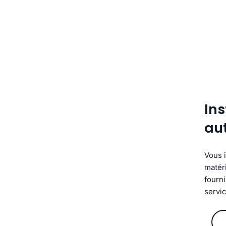
Ins
au
Vous 
matér
fourni
servic