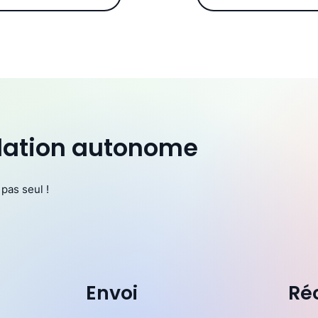
allation autonome
pas seul !
n
Envoi
Ré