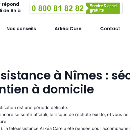
y répond
i de 9h à
Nos conseils
Arkéa Care
Contact
sistance à Nîmes : sé
ntien à domicile
lisation est une période délicate.
ncore se sentir affaibli, le risque de rechute existe, et vous n
ure.
d), la téléassistance Arkéa Care a été pensée pour accompagne