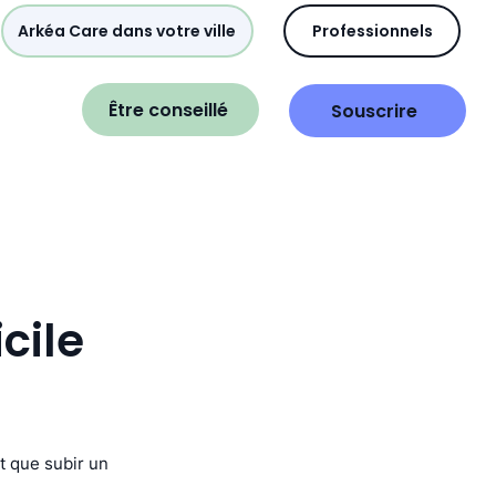
Arkéa Care dans votre ville
Professionnels
Être conseillé
Souscrire
cile
ôt que subir un