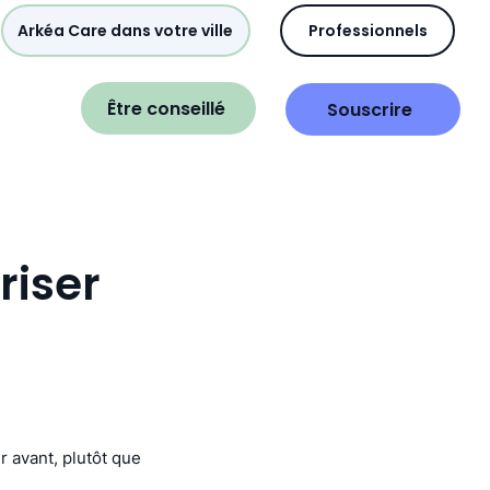
Arkéa Care dans votre ville
Professionnels
Être conseillé
Souscrire
riser
r avant, plutôt que