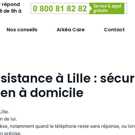
y répond
i de 9h à
Nos conseils
Arkéa Care
Contact
sistance à Lille : sécur
en à domicile
ille.
n de lui.
pèse, notamment quand le téléphone reste sans réponse, ou lor
on précise.