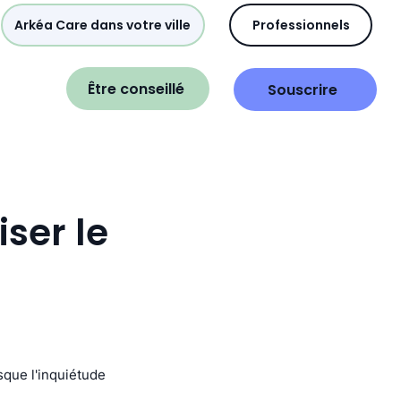
Arkéa Care dans votre ville
Professionnels
Être conseillé
Souscrire
iser le
sque l'inquiétude