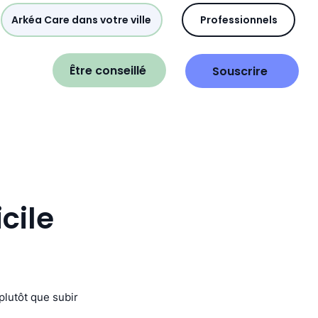
Arkéa Care dans votre ville
Professionnels
Être conseillé
Souscrire
cile
 plutôt que subir