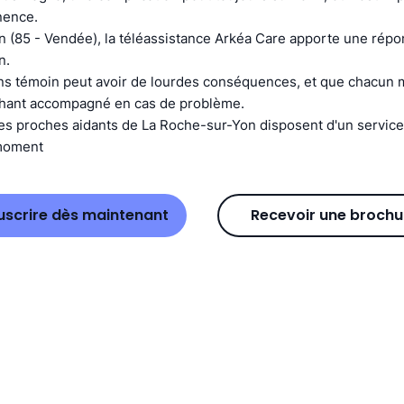
nence.
n (85 - Vendée), la téléassistance Arkéa Care apporte une rép
n.
ns témoin peut avoir de lourdes conséquences, et que chacun m
chant accompagné en cas de problème.
es proches aidants de La Roche-sur-Yon disposent d'un service 
 moment
uscrire dès maintenant
Recevoir une brochu