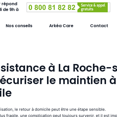
y répond
i de 9h à
Nos conseils
Arkéa Care
Contact
sistance à La Roche-
sécuriser le maintien à
ile
isation, le retour à domicile peut être une étape sensible.
us fragile, une complication peut toujours survenir, et il est im