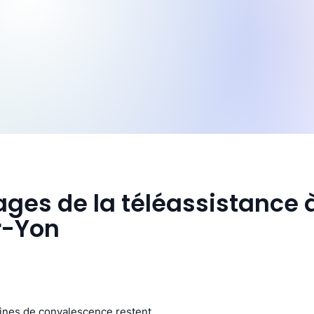
ges de la téléassistance 
r-Yon
aines de convalescence restent