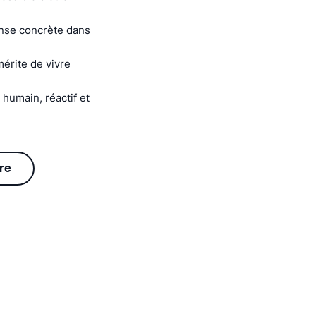
onse concrète dans
érite de vivre
humain, réactif et
re