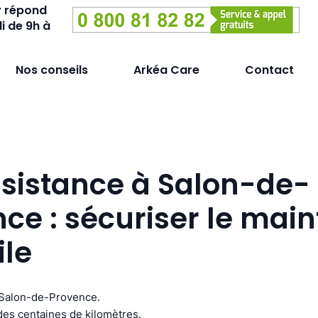
y répond
i de 9h à
Nos conseils
Arkéa Care
Contact
sistance à Salon-de-
ce : sécuriser le main
ile
à Salon-de-Provence.
des centaines de kilomètres.