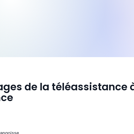
ges de la téléassistance 
nce
 angoisse.