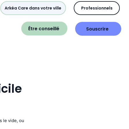
Arkéa Care dans votre ville
Professionnels
Être conseillé
Souscrire
cile
 le vide, ou