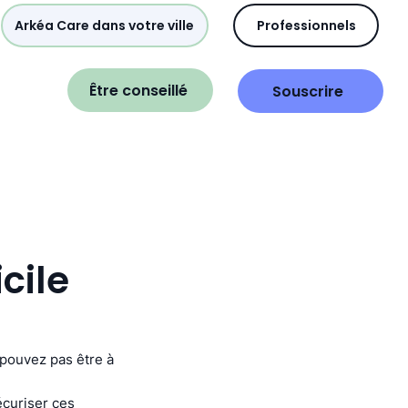
Arkéa Care dans votre ville
Professionnels
Être conseillé
Souscrire
cile
e pouvez pas être à
écuriser ces