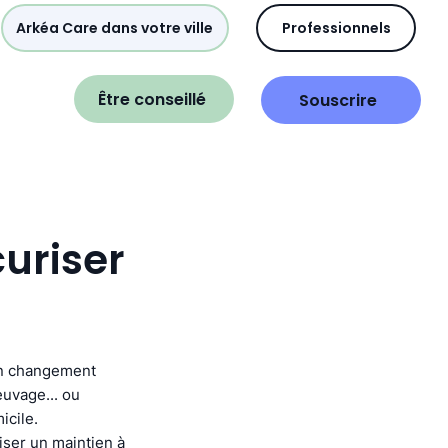
Arkéa Care dans votre ville
Professionnels
Être conseillé
Souscrire
curiser
'un changement
euvage... ou
icile.
iser un maintien à