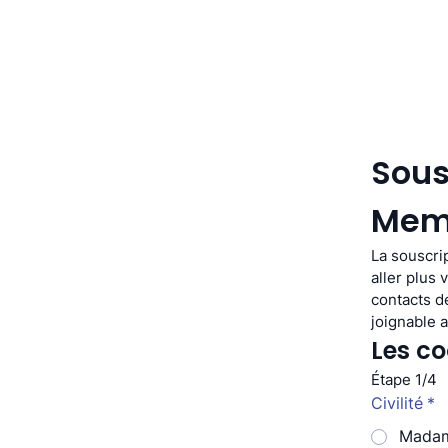
Sous
Mem
La souscri
aller plus 
contacts d
joignable 
Les co
Étape 1/4
Civilité
*
Mada