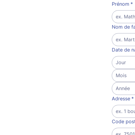
Prénom
*
Nom de fa
Date de n
Mois
Adresse
*
Code post