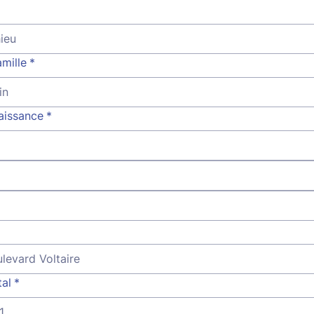
mille
*
aissance
*
al
*