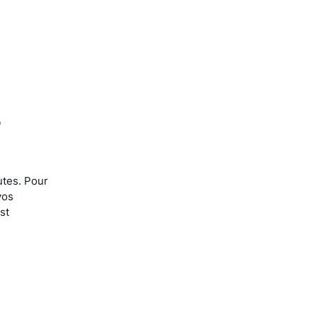
 
tes. Pour 
os 
t 