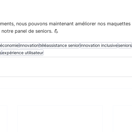
ements, nous pouvons maintenant améliorer nos maquettes à
notre panel de seniors. 💪
r économie
innovation
téléassistance senior
innovation inclusive
seniors
s
expérience utilisateur