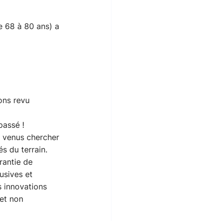
e 68 à 80 ans) a 
ons revu 
passé !
s venus chercher 
és du terrain. 
rantie de 
usives et 
s innovations 
et non 