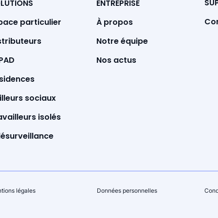
SU
LUTIONS
ENTREPRISE
Co
À propos
pace particulier
Notre équipe
stributeurs
Nos actus
PAD
sidences
illeurs sociaux
availleurs isolés
lésurveillance
tions légales
Données personnelles
Cond