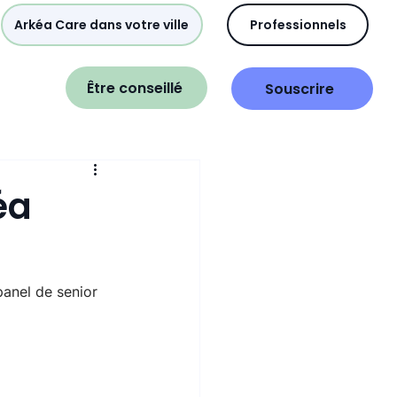
Arkéa Care dans votre ville
Professionnels
Être conseillé
Souscrire
éa
panel de senior 