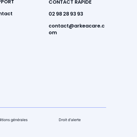
PPORT
CONTACT RAPIDE
ntact
02 98 28 93 93
contact@arkeacare.c
om
itions générales
Droit d'alerte