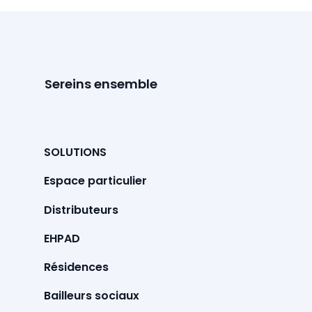
Programme ICOPE : Prendre soin de
sa santé pour cette année 2026 🥰
Sereins ensemble
SOLUTIONS
Espace particulier
Distributeurs
EHPAD
Résidences
Bailleurs sociaux