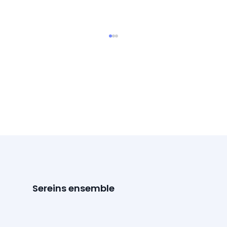
Prévenir les chutes des seniors à
domicile : conseils et solutions
pratiques
Sereins ensemble