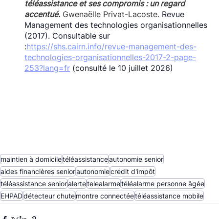
téléassistance et ses compromis : un regard 
accentué.
 Gwenaëlle 
Privat-Lacoste.
Revue 
Management des technologies organisationnelles 
(2017). Consultable sur 
:
https://shs.cairn.info/revue-management-des-
technologies-organisationnelles-2017-2-page-
253?lang=fr
 (consulté le 10 juillet 2026)
maintien à domicile
téléassistance
autonomie senior
aides financières senior
autonomie
crédit d'impôt
téléassistance senior
alerte
telealarme
téléalarme personne âgée
EHPAD
détecteur chute
montre connectée
téléassistance mobile